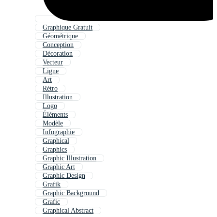
Graphique Gratuit
Géométrique
Conception
Décoration
Vecteur
Ligne
Art
Rétro
Illustration
Logo
Éléments
Modèle
Infographie
Graphical
Graphics
Graphic Illustration
Graphic Art
Graphic Design
Grafik
Graphic Background
Grafic
Graphical Abstract