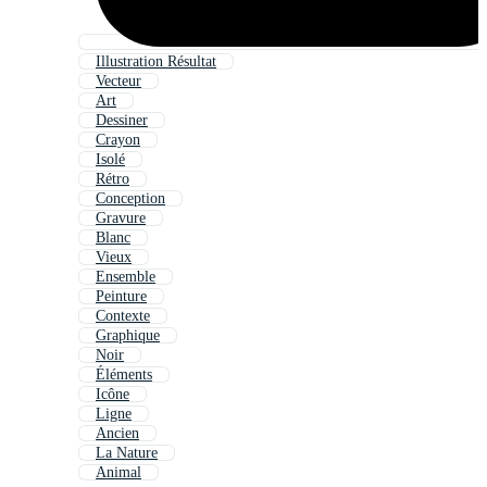
Illustration Résultat
Vecteur
Art
Dessiner
Crayon
Isolé
Rétro
Conception
Gravure
Blanc
Vieux
Ensemble
Peinture
Contexte
Graphique
Noir
Éléments
Icône
Ligne
Ancien
La Nature
Animal