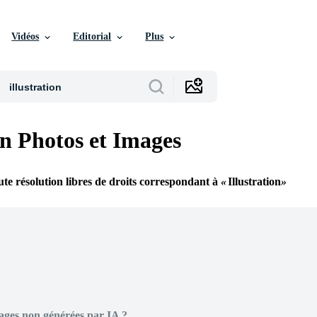
Vidéos
Editorial
Plus
on Photos et Images
te résolution libres de droits correspondant à
Illustration
ages non générées par IA ?