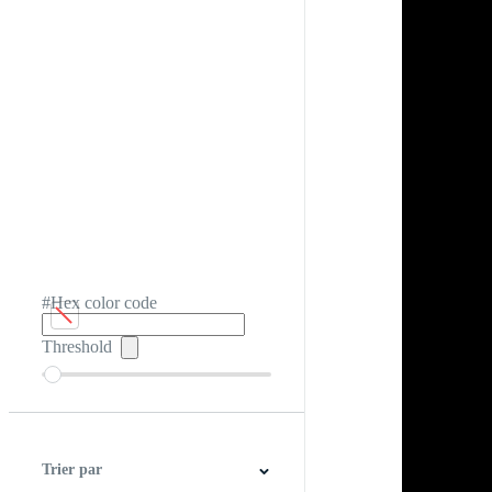
#Hex color code
Threshold
Trier par