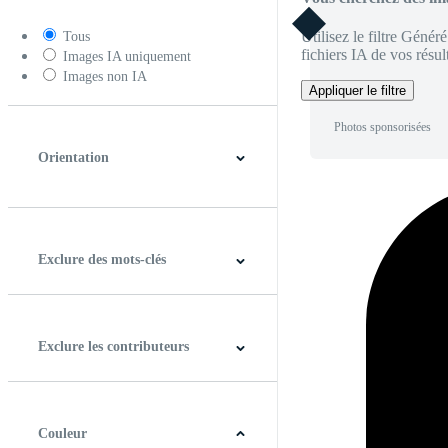
Utilisez le filtre Génér
Tous
fichiers IA de vos résult
Images IA uniquement
Images non IA
Appliquer le filtre
Photos sponsorisées
Orientation
Horizontal
Verticale
Carré
Panoramique
Exclure des mots-clés
Exclure les contributeurs
Couleur