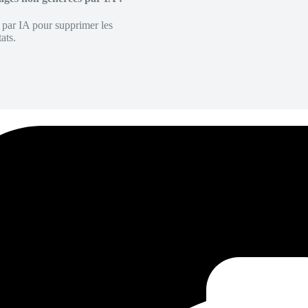
é par IA pour supprimer les
ats.