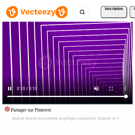
Inscription
Partager sur Pinterest
abstrait boucle mouvement graphique conception, branché et élégant cette forme, le mouvement de cercles et lignes en mouvement sur coloré, 3d animation, abstrait Contexte 4k Vidéo Gratuite