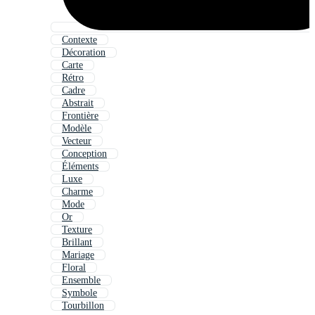
Contexte
Décoration
Carte
Rétro
Cadre
Abstrait
Frontière
Modèle
Vecteur
Conception
Éléments
Luxe
Charme
Mode
Or
Texture
Brillant
Mariage
Floral
Ensemble
Symbole
Tourbillon