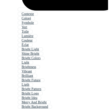
Contexte
Coloré
Symbole
Vert
Toile
Lumière
Couleur
Éclat
Bright Light
Shine Bright
Bright Colors
Light
Brightness
Vibrant
Brilliant
Bright Future
Ligth
Bright Pattern
Bright Logo
Bright Idea
Merry And Bright
Bright Background