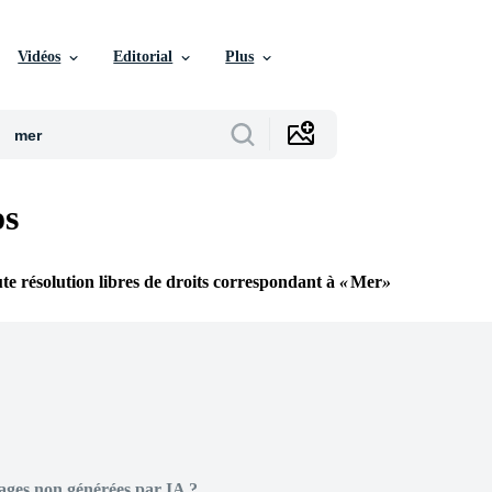
Vidéos
Editorial
Plus
os
te résolution libres de droits correspondant à
Mer
ages non générées par IA ?