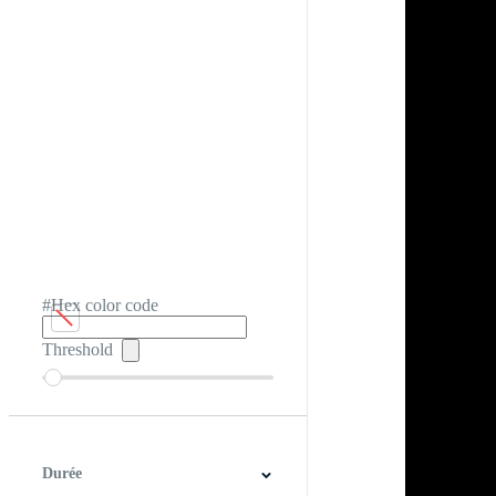
#Hex color code
Threshold
Durée