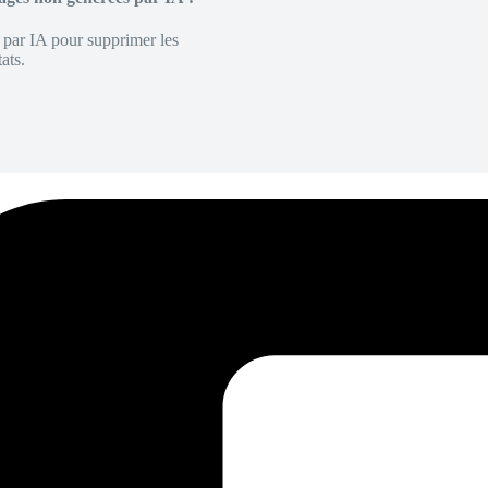
é par IA pour supprimer les
ats.