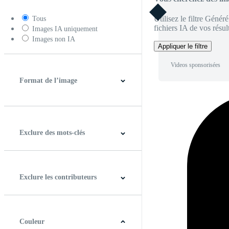
Utilisez le filtre Génér
Tous
fichiers IA de vos résult
Images IA uniquement
Images non IA
Appliquer le filtre
Videos sponsorisées
Format de l’image
4:3
5:4
16:9
256:135
Carré
Verticale
Exclure des mots-clés
Exclure les contributeurs
Couleur