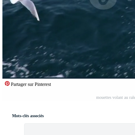
Partager sur Pinterest
mouettes volant au ral
Mots-clés associés