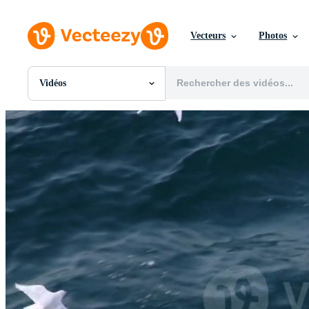
Vecteurs
Photos
Vidéos
Toutes Images
Photos
PNGs
PSDs
SVGs
Modèles
Vecteurs
Vidéos
Motion graphics
Images Éditoriales
Événements Éditoriaux