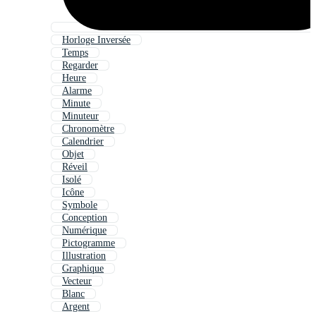
Horloge Inversée
Temps
Regarder
Heure
Alarme
Minute
Minuteur
Chronomètre
Calendrier
Objet
Réveil
Isolé
Icône
Symbole
Conception
Numérique
Pictogramme
Illustration
Graphique
Vecteur
Blanc
Argent