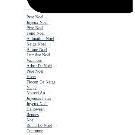
Pere Noel
Joyeux Noel
Père Noel
Fond Noel
Animation Noel
Neige Noel
Animé Noel
Lumière Noel
Vacances
Arbre De Noël
Père Noël
Hiver
Flocon De Neige
Neige
Nouvel An
Joyeuses Fêtes
Joyeux Noël
Halloween
Rennes
Noël
Boule De Noel
Couronne