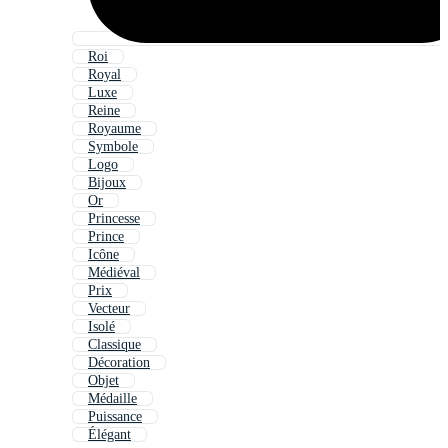
Roi
Royal
Luxe
Reine
Royaume
Symbole
Logo
Bijoux
Or
Princesse
Prince
Icône
Médiéval
Prix
Vecteur
Isolé
Classique
Décoration
Objet
Médaille
Puissance
Élégant