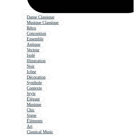
Danse Classique
Musique Classique
Rétro
Conception
Ensemble
Antique
Vecteur
Isolé
Illustration
Noir
Icône
Décoration
Symbole
Contexte
Style
Élégant
Musique
Chic
Signe
Éléments
Art
Classical Music