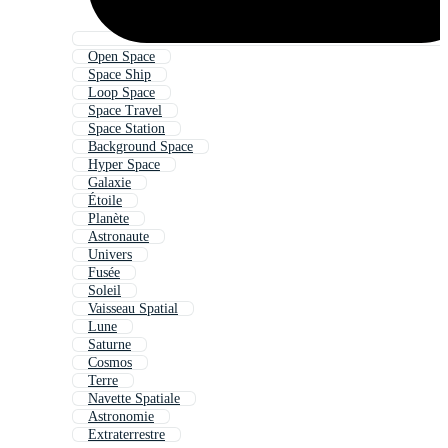
Open Space
Space Ship
Loop Space
Space Travel
Space Station
Background Space
Hyper Space
Galaxie
Étoile
Planète
Astronaute
Univers
Fusée
Soleil
Vaisseau Spatial
Lune
Saturne
Cosmos
Terre
Navette Spatiale
Astronomie
Extraterrestre