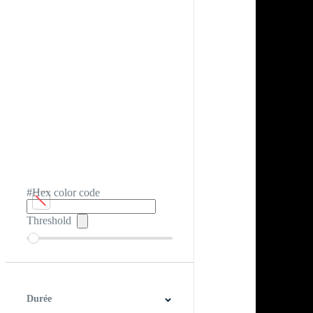
#Hex color code
Threshold
Durée