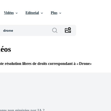
Vidéos
Editorial
Plus
éos
te résolution libres de droits correspondant à
Drone
ages non générées par IA ?