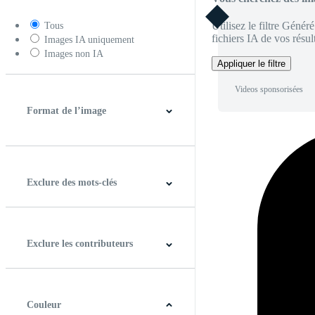
Utilisez le filtre Génér
Tous
fichiers IA de vos résult
Images IA uniquement
Images non IA
Appliquer le filtre
Videos sponsorisées
Format de l’image
4:3
5:4
16:9
256:135
Carré
Verticale
Exclure des mots-clés
Exclure les contributeurs
Couleur