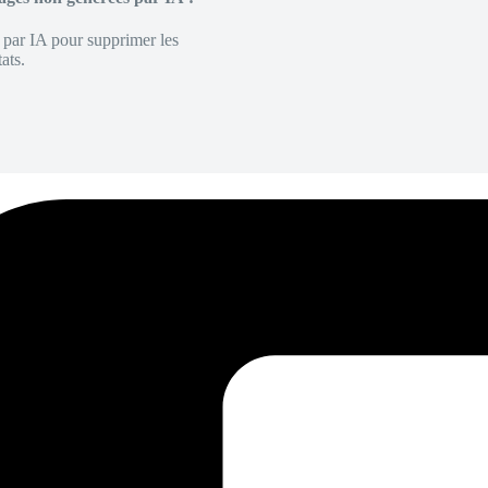
é par IA pour supprimer les
ats.