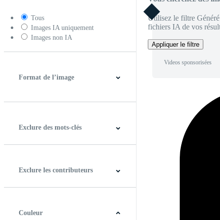
Utilisez le filtre Génér
Tous
fichiers IA de vos résult
Images IA uniquement
Images non IA
Appliquer le filtre
Videos sponsorisées
Format de l’image
4:3
5:4
16:9
256:135
Carré
Verticale
Exclure des mots-clés
Exclure les contributeurs
Couleur