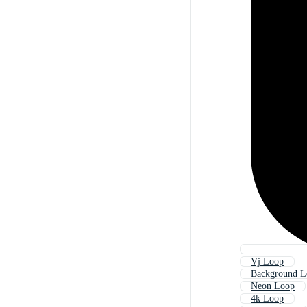
Vj Loop
Background L
Neon Loop
4k Loop