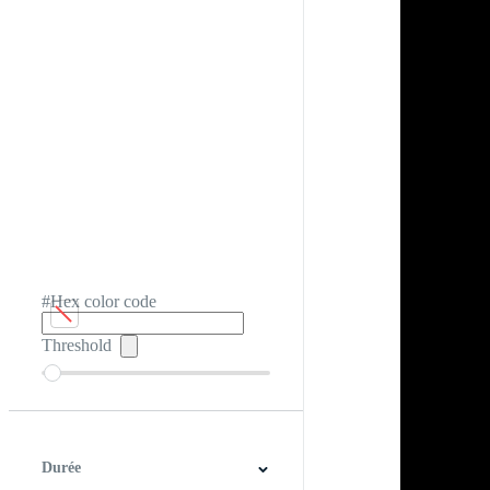
#Hex color code
Threshold
Durée