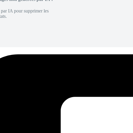
é par IA pour supprimer les
ats.