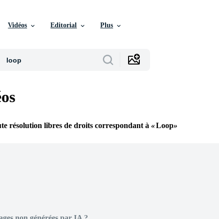
Vidéos
Editorial
Plus
éos
te résolution libres de droits correspondant à
Loop
ages non générées par IA ?