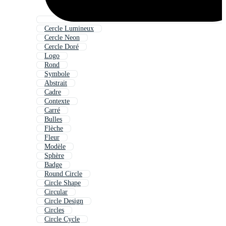
Cercle Lumineux
Cercle Neon
Cercle Doré
Logo
Rond
Symbole
Abstrait
Cadre
Contexte
Carré
Bulles
Flèche
Fleur
Modèle
Sphère
Badge
Round Circle
Circle Shape
Circular
Circle Design
Circles
Circle Cycle