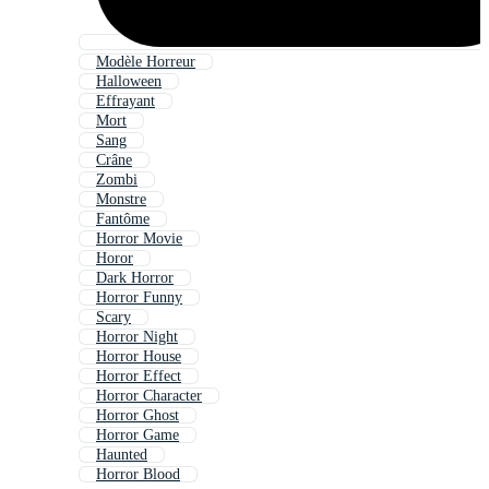
Modèle Horreur
Halloween
Effrayant
Mort
Sang
Crâne
Zombi
Monstre
Fantôme
Horror Movie
Horor
Dark Horror
Horror Funny
Scary
Horror Night
Horror House
Horror Effect
Horror Character
Horror Ghost
Horror Game
Haunted
Horror Blood