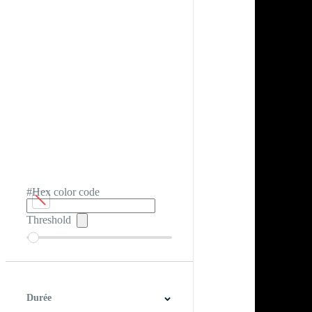
#Hex color code
Threshold
Durée