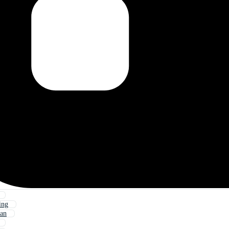
ing
an