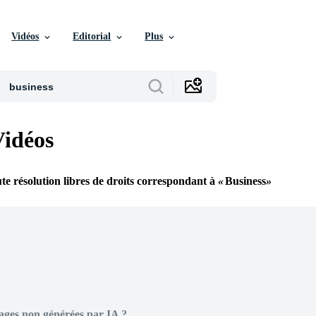
Vidéos
Editorial
Plus
Vidéos
te résolution libres de droits correspondant à
Business
ages non générées par IA ?