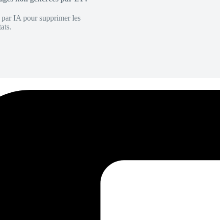
é par IA pour supprimer les
ats.