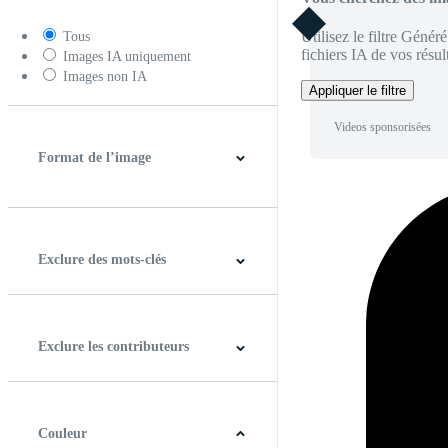
Utilisez le filtre Génér
Tous
fichiers IA de vos résult
Images IA uniquement
Images non IA
Appliquer le filtre
Videos sponsorisées
Format de l’image
4:3
5:4
16:9
256:135
Carré
Verticale
Exclure des mots-clés
Exclure les contributeurs
Couleur