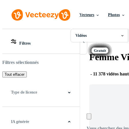
Vecteurs
Photos
Vidéos
Toutes Images
Photos
Vidéos
PNGs
Filtres
PSDs
Toutes Images
SVGs
Photos
Femme Vi
Modèles
PNGs
Vecteurs
PSDs
Filtres sélectionnés
Vidéos
SVGs
Motion graphics
Modèles
-
11 378 vidéos haut
Tout effacer
Images Éditoriales
Vecteurs
Événements Éditoriaux
Vidéos
Motion graphics
Type de licence
Images Éditoriales
Événements Éditoriaux
Tous
Licence Gratuite
Licence Pro
IA générée
Vous cherchez des im