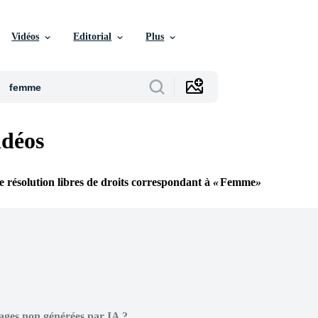
Vidéos
Editorial
Plus
déos
e résolution libres de droits correspondant à
Femme
ages non générées par IA ?