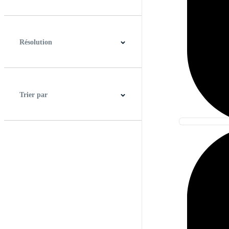
0:00
2:00
Résolution
HD
2K
4K
Trier par
Meilleure correspondance
Plus récent