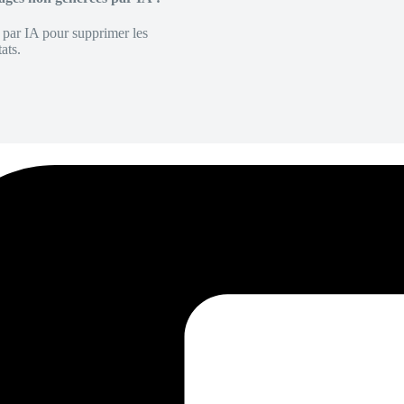
é par IA pour supprimer les
ats.