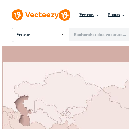
Vecteurs
Photos
Vecteurs
Toutes Images
Photos
PNGs
PSDs
SVGs
Modèles
Vecteurs
Vidéos
Motion graphics
Images Éditoriales
Événements Éditoriaux