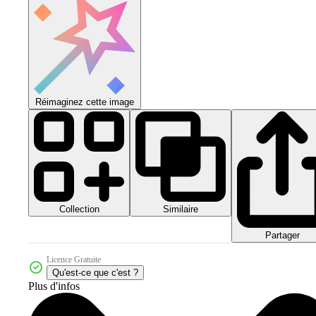
Réimaginez cette image
Collection
Similaire
Partager
Licence Gratuite
Qu'est-ce que c'est ?
Plus d'infos