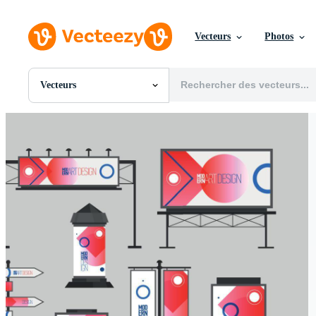
Vecteurs
Photos
Vecteurs
Toutes Images
Photos
PNGs
PSDs
SVGs
Modèles
Vecteurs
Vidéos
Motion graphics
Images Éditoriales
Événements Éditoriaux