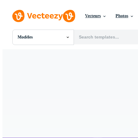
Vecteurs
Photos
Modèles
Toutes Images
Photos
PNGs
PSDs
SVGs
Modèles
Vecteurs
Vidéos
Motion graphics
Images Éditoriales
Événements Éditoriaux