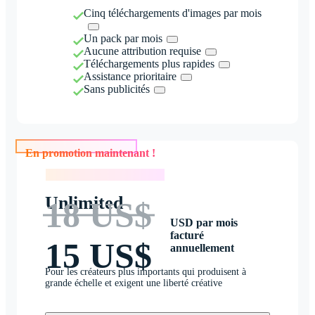
Cinq téléchargements d'images par mois
Un pack par mois
Aucune attribution requise
Téléchargements plus rapides
Assistance prioritaire
Sans publicités
En promotion maintenant !
En promotion maintenant !
Unlimited
18 US$
USD par mois
facturé
15 US$
annuellement
Pour les créateurs plus importants qui produisent à
grande échelle et exigent une liberté créative