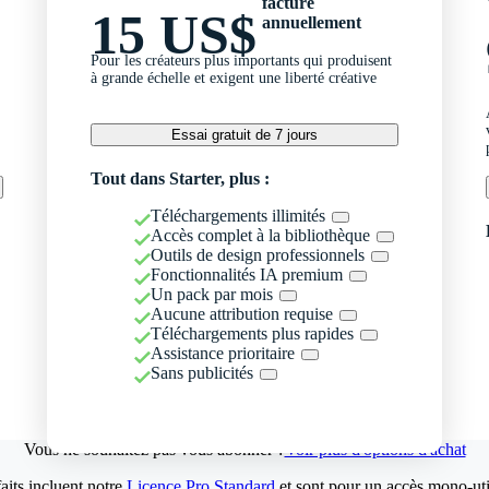
facturé
15 US$
annuellement
Pour les créateurs plus importants qui produisent
à grande échelle et exigent une liberté créative
Essai gratuit de 7 jours
Tout dans Starter, plus :
Téléchargements illimités
Accès complet à la bibliothèque
Outils de design professionnels
Fonctionnalités IA premium
Un pack par mois
Aucune attribution requise
Téléchargements plus rapides
Assistance prioritaire
Sans publicités
Vous ne souhaitez pas vous abonner ?
Voir plus d'options d'achat
aits incluent notre
Licence Pro Standard
et sont pour un accès mono-util