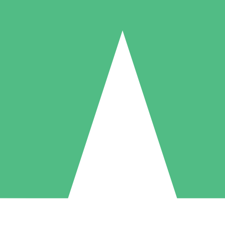
Packs de Crédits Individuels
 à l'utilisation avec des crédits de téléchargement. Sans engagement me
1 Téléchargement
5 Téléchargements
10 Téléchargement
10
15
20
US$
00
US$
00
US$
00