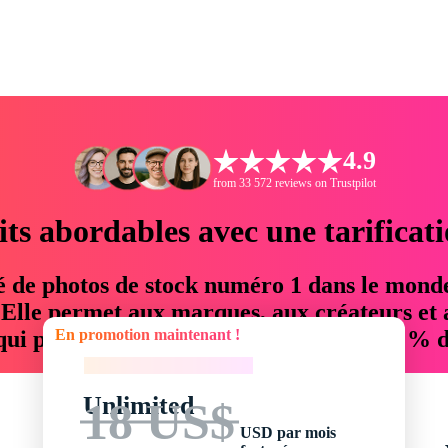
4.9
from 33 572 reviews on Trustpilot
its abordables avec une tarificat
é de photos de stock numéro 1 dans le mond
. Elle permet aux marques, aux créateurs et 
En promotion maintenant !
 qui permettent d'économiser jusqu'à 76 % d
En promotion maintenant !
Unlimited
18 US$
USD par mois