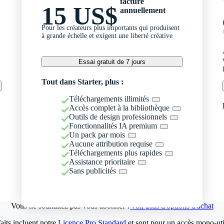
facturé
15 US$
annuellement
Pour les créateurs plus importants qui produisent
à grande échelle et exigent une liberté créative
Essai gratuit de 7 jours
Tout dans Starter, plus :
Téléchargements illimités
Accès complet à la bibliothèque
Outils de design professionnels
Fonctionnalités IA premium
Un pack par mois
Aucune attribution requise
Téléchargements plus rapides
Assistance prioritaire
Sans publicités
Vous ne souhaitez pas vous abonner ?
Voir plus d'options d'achat
aits incluent notre
Licence Pro Standard
et sont pour un accès mono-util