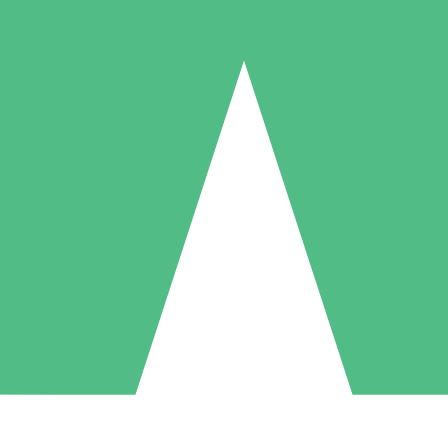
Packs de Crédits Individuels
 à l'utilisation avec des crédits de téléchargement. Sans engagement me
1 Téléchargement
5 Téléchargements
10 Téléchargement
10
15
20
US$
00
US$
00
US$
00