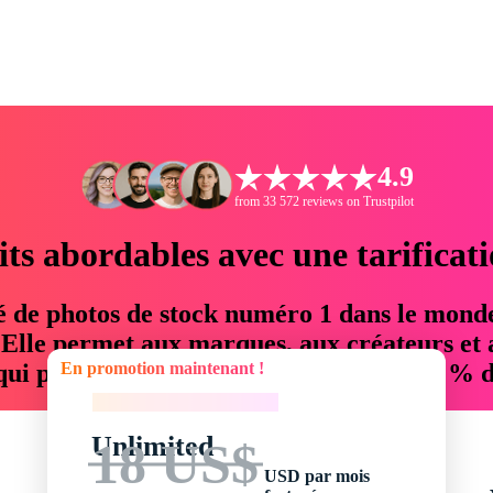
4.9
from 33 572 reviews on Trustpilot
its abordables avec une tarificat
é de photos de stock numéro 1 dans le mond
. Elle permet aux marques, aux créateurs et 
En promotion maintenant !
 qui permettent d'économiser jusqu'à 76 % d
En promotion maintenant !
Unlimited
18 US$
USD par mois