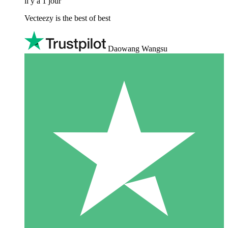
il y a 1 jour
Vecteezy is the best of best
Daowang Wangsu