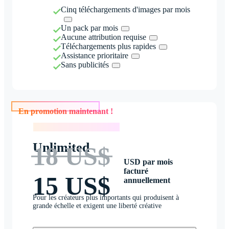
Cinq téléchargements d'images par mois
Un pack par mois
Aucune attribution requise
Téléchargements plus rapides
Assistance prioritaire
Sans publicités
En promotion maintenant !
En promotion maintenant !
Unlimited
18 US$
USD par mois
facturé
15 US$
annuellement
Pour les créateurs plus importants qui produisent à
grande échelle et exigent une liberté créative