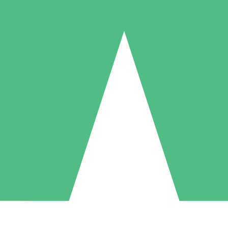
Packs de Crédits Individuels
 à l'utilisation avec des crédits de téléchargement. Sans engagement me
1 Téléchargement
5 Téléchargements
10 Téléchargement
10
15
20
US$
00
US$
00
US$
00