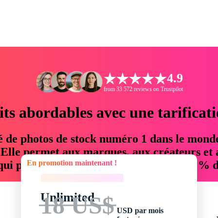
4.9
from 33 572 reviews on Trustpilot
its abordables avec une tarificat
é de photos de stock numéro 1 dans le mond
. Elle permet aux marques, aux créateurs et 
En promotion maintenant !
 qui permettent d'économiser jusqu'à 76 % d
En promotion maintenant !
Unlimited
18 US$
USD par mois