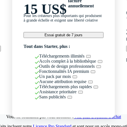
facturé
15 US$
annuellement
Pour les créateurs plus importants qui produisent
à grande échelle et exigent une liberté créative
Essai gratuit de 7 jours
Tout dans Starter, plus :
Téléchargements illimités
Accès complet à la bibliothèque
Outils de design professionnels
Fonctionnalités IA premium
Un pack par mois
Aucune attribution requise
Téléchargements plus rapides
Assistance prioritaire
Sans publicités
Vous ne souhaitez pas vous abonner ?
Voir plus d'options d'achat
aits incluent notre
Licence Pro Standard
et sont pour un accès mono-util