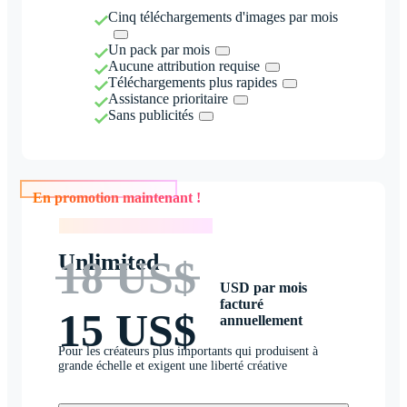
Cinq téléchargements d'images par mois
Un pack par mois
Aucune attribution requise
Téléchargements plus rapides
Assistance prioritaire
Sans publicités
En promotion maintenant !
En promotion maintenant !
Unlimited
18 US$
USD par mois
facturé
15 US$
annuellement
Pour les créateurs plus importants qui produisent à
grande échelle et exigent une liberté créative