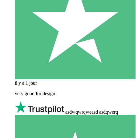
il y a 1 jour
very good for design
asdwqwrqweasd asdqwerq