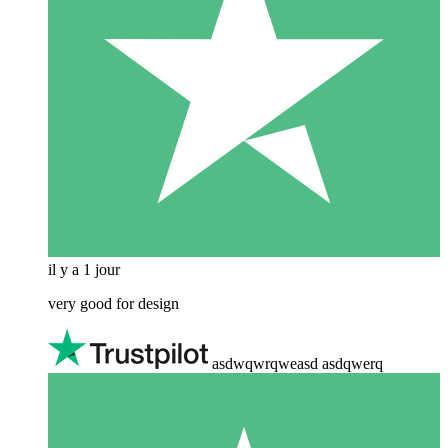
il y a 1 jour
very good for design
asdwqwrqweasd asdqwerq