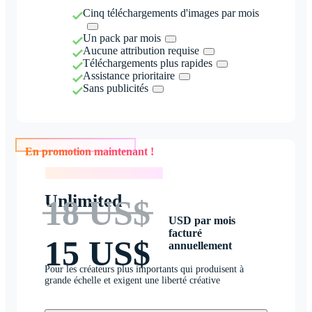
Cinq téléchargements d'images par mois
Un pack par mois
Aucune attribution requise
Téléchargements plus rapides
Assistance prioritaire
Sans publicités
En promotion maintenant !
En promotion maintenant !
Unlimited
18 US$
USD par mois
facturé
15 US$
annuellement
Pour les créateurs plus importants qui produisent à
grande échelle et exigent une liberté créative