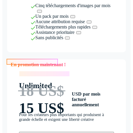
Cinq téléchargements d'images par mois
Un pack par mois
Aucune attribution requise
Téléchargements plus rapides
Assistance prioritaire
Sans publicités
En promotion maintenant !
En promotion maintenant !
Unlimited
18 US$
USD par mois
facturé
15 US$
annuellement
Pour les créateurs plus importants qui produisent à
grande échelle et exigent une liberté créative