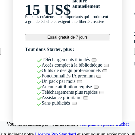
facturé
15 US$
annuellement
Pour les créateurs plus importants qui produisent
à grande échelle et exigent une liberté créative
Essai gratuit de 7 jours
Tout dans Starter, plus :
Téléchargements illimités
Accès complet à la bibliothèque
Outils de design professionnels
Fonctionnalités IA premium
Un pack par mois
Aucune attribution requise
Téléchargements plus rapides
Assistance prioritaire
Sans publicités
Vous ne souhaitez pas vous abonner ?
Voir plus d'options d'achat
aits incluent notre
Licence Pro Standard
et sont pour un accès mono-util