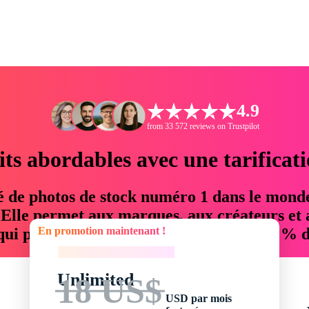
4.9
from 33 572 reviews on Trustpilot
its abordables avec une tarificat
é de photos de stock numéro 1 dans le mond
. Elle permet aux marques, aux créateurs et 
En promotion maintenant !
 qui permettent d'économiser jusqu'à 76 % d
En promotion maintenant !
Unlimited
18 US$
USD par mois