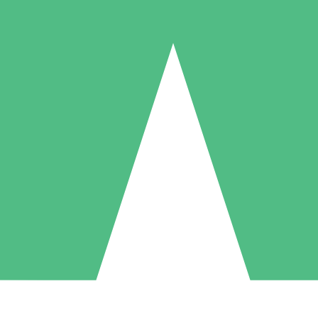
Packs de Crédits Individuels
 à l'utilisation avec des crédits de téléchargement. Sans engagement me
1 Téléchargement
5 Téléchargements
10 Téléchargement
10
15
20
US$
00
US$
00
US$
00