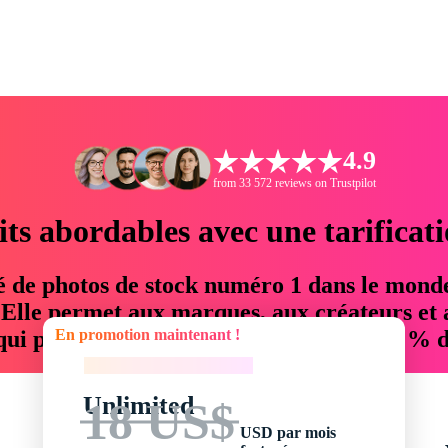
4.9
from 33 572 reviews on Trustpilot
its abordables avec une tarificat
é de photos de stock numéro 1 dans le mond
. Elle permet aux marques, aux créateurs et 
En promotion maintenant !
 qui permettent d'économiser jusqu'à 76 % d
En promotion maintenant !
Unlimited
18 US$
USD par mois