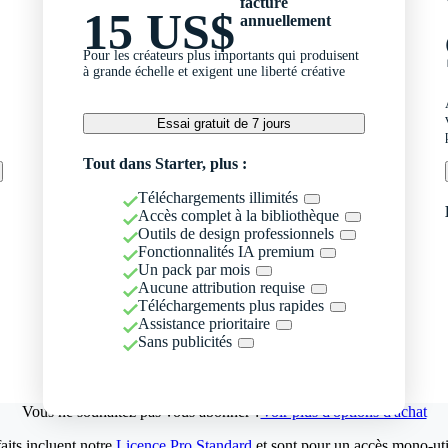
facturé
15 US$
annuellement
Pour les créateurs plus importants qui produisent
à grande échelle et exigent une liberté créative
Essai gratuit de 7 jours
Tout dans Starter, plus :
Téléchargements illimités
Accès complet à la bibliothèque
Outils de design professionnels
Fonctionnalités IA premium
Un pack par mois
Aucune attribution requise
Téléchargements plus rapides
Assistance prioritaire
Sans publicités
Vous ne souhaitez pas vous abonner ?
Voir plus d'options d'achat
aits incluent notre
Licence Pro Standard
et sont pour un accès mono-util