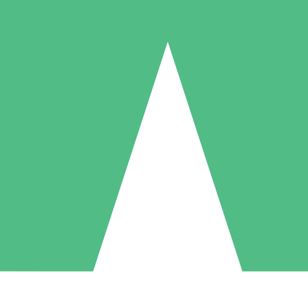
Packs de Crédits Individuels
 à l'utilisation avec des crédits de téléchargement. Sans engagement me
1 Téléchargement
5 Téléchargements
10 Téléchargement
10
15
20
US$
00
US$
00
US$
00