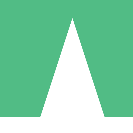
Packs de Crédits Individuels
 à l'utilisation avec des crédits de téléchargement. Sans engagement me
1 Téléchargement
5 Téléchargements
10 Téléchargement
10
15
20
US$
00
US$
00
US$
00