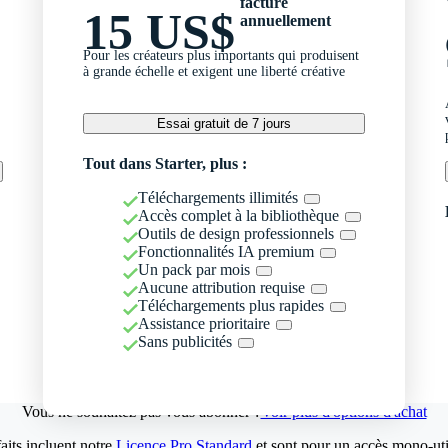
facturé
15 US$
annuellement
Pour les créateurs plus importants qui produisent
à grande échelle et exigent une liberté créative
Essai gratuit de 7 jours
Tout dans Starter, plus :
Téléchargements illimités
Accès complet à la bibliothèque
Outils de design professionnels
Fonctionnalités IA premium
Un pack par mois
Aucune attribution requise
Téléchargements plus rapides
Assistance prioritaire
Sans publicités
Vous ne souhaitez pas vous abonner ?
Voir plus d'options d'achat
aits incluent notre
Licence Pro Standard
et sont pour un accès mono-util