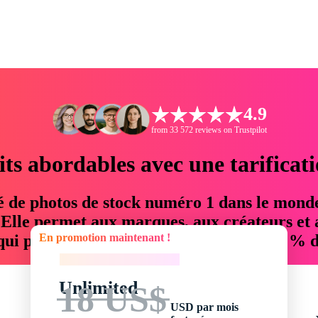
4.9
from 33 572 reviews on Trustpilot
its abordables avec une tarificat
é de photos de stock numéro 1 dans le mond
. Elle permet aux marques, aux créateurs et 
En promotion maintenant !
 qui permettent d'économiser jusqu'à 76 % d
En promotion maintenant !
Unlimited
18 US$
USD par mois