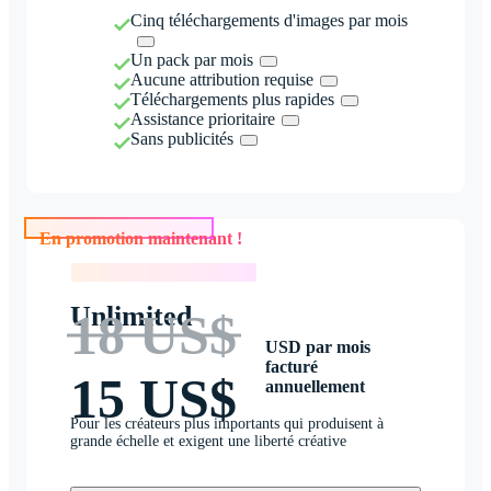
Cinq téléchargements d'images par mois
Un pack par mois
Aucune attribution requise
Téléchargements plus rapides
Assistance prioritaire
Sans publicités
En promotion maintenant !
En promotion maintenant !
Unlimited
18 US$
USD par mois
facturé
15 US$
annuellement
Pour les créateurs plus importants qui produisent à
grande échelle et exigent une liberté créative