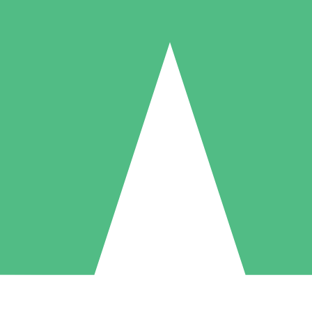
Packs de Crédits Individuels
 à l'utilisation avec des crédits de téléchargement. Sans engagement me
1 Téléchargement
5 Téléchargements
10 Téléchargement
10
15
20
US$
00
US$
00
US$
00