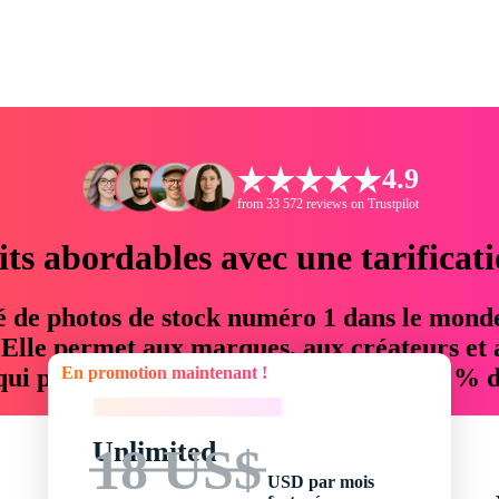
4.9
from 33 572 reviews on Trustpilot
its abordables avec une tarificat
é de photos de stock numéro 1 dans le mond
. Elle permet aux marques, aux créateurs et 
En promotion maintenant !
 qui permettent d'économiser jusqu'à 76 % d
En promotion maintenant !
Unlimited
18 US$
USD par mois