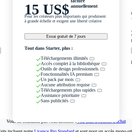
facturé
15 US$
annuellement
Pour les créateurs plus importants qui produisent
à grande échelle et exigent une liberté créative
Essai gratuit de 7 jours
Tout dans Starter, plus :
Téléchargements illimités
Accès complet à la bibliothèque
Outils de design professionnels
Fonctionnalités IA premium
Un pack par mois
Aucune attribution requise
Téléchargements plus rapides
Assistance prioritaire
Sans publicités
Vous ne souhaitez pas vous abonner ?
Voir plus d'options d'achat
aits incluent notre
Licence Pro Standard
et sont pour un accès mono-util