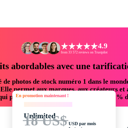
4.9
from 33 572 reviews on Trustpilot
its abordables avec une tarificat
é de photos de stock numéro 1 dans le mond
. Elle permet aux marques, aux créateurs et 
En promotion maintenant !
 qui permettent d'économiser jusqu'à 76 % d
En promotion maintenant !
Unlimited
18 US$
USD par mois