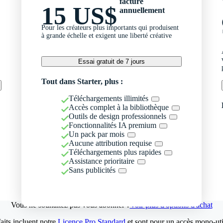
facturé
15 US$
annuellement
Pour les créateurs plus importants qui produisent
à grande échelle et exigent une liberté créative
Essai gratuit de 7 jours
Tout dans Starter, plus :
Téléchargements illimités
Accès complet à la bibliothèque
Outils de design professionnels
Fonctionnalités IA premium
Un pack par mois
Aucune attribution requise
Téléchargements plus rapides
Assistance prioritaire
Sans publicités
Vous ne souhaitez pas vous abonner ?
Voir plus d'options d'achat
aits incluent notre
Licence Pro Standard
et sont pour un accès mono-util