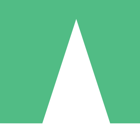
Packs de Crédits Individuels
 à l'utilisation avec des crédits de téléchargement. Sans engagement me
1 Téléchargement
5 Téléchargements
10 Téléchargement
10
15
20
US$
00
US$
00
US$
00