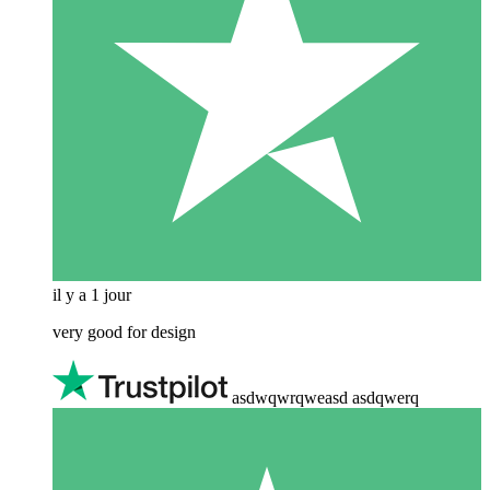
il y a 1 jour
very good for design
asdwqwrqweasd asdqwerq