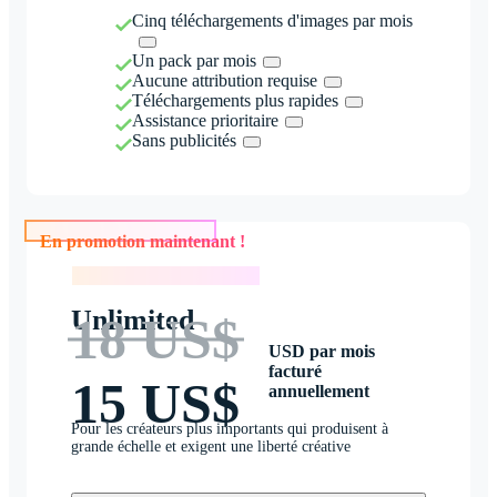
Cinq téléchargements d'images par mois
Un pack par mois
Aucune attribution requise
Téléchargements plus rapides
Assistance prioritaire
Sans publicités
En promotion maintenant !
En promotion maintenant !
Unlimited
18 US$
USD par mois
facturé
15 US$
annuellement
Pour les créateurs plus importants qui produisent à
grande échelle et exigent une liberté créative