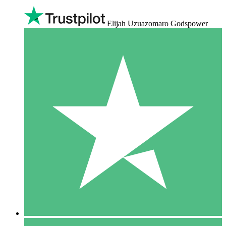
Elijah Uzuazomaro Godspower