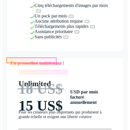
Cinq téléchargements d'images par mois
Un pack par mois
Aucune attribution requise
Téléchargements plus rapides
Assistance prioritaire
Sans publicités
En promotion maintenant !
En promotion maintenant !
Unlimited
18 US$
USD par mois
facturé
15 US$
annuellement
Pour les créateurs plus importants qui produisent à
grande échelle et exigent une liberté créative