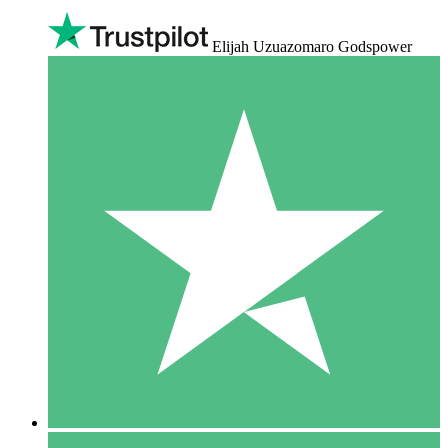
Elijah Uzuazomaro Godspower