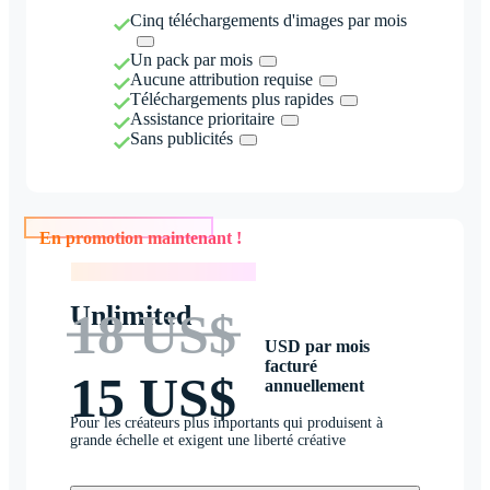
Cinq téléchargements d'images par mois
Un pack par mois
Aucune attribution requise
Téléchargements plus rapides
Assistance prioritaire
Sans publicités
En promotion maintenant !
En promotion maintenant !
Unlimited
18 US$
USD par mois
facturé
15 US$
annuellement
Pour les créateurs plus importants qui produisent à
grande échelle et exigent une liberté créative