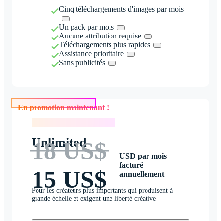
Cinq téléchargements d'images par mois
Un pack par mois
Aucune attribution requise
Téléchargements plus rapides
Assistance prioritaire
Sans publicités
En promotion maintenant !
En promotion maintenant !
Unlimited
18 US$
USD par mois
facturé
15 US$
annuellement
Pour les créateurs plus importants qui produisent à
grande échelle et exigent une liberté créative