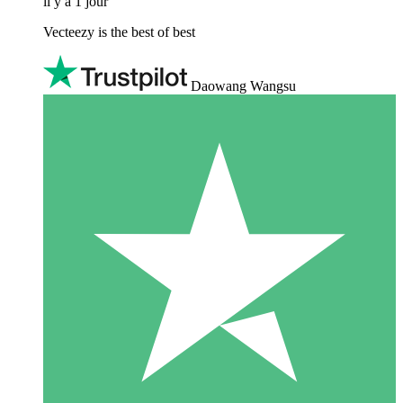
il y a 1 jour
Vecteezy is the best of best
Daowang Wangsu