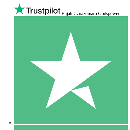
Elijah Uzuazomaro Godspower