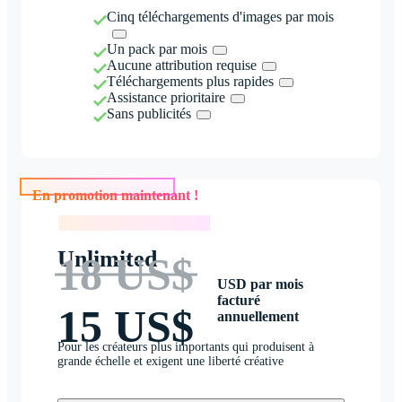
Cinq téléchargements d'images par mois
Un pack par mois
Aucune attribution requise
Téléchargements plus rapides
Assistance prioritaire
Sans publicités
En promotion maintenant !
En promotion maintenant !
Unlimited
18 US$
USD par mois
facturé
15 US$
annuellement
Pour les créateurs plus importants qui produisent à
grande échelle et exigent une liberté créative