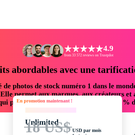
4.9
from 33 572 reviews on Trustpilot
its abordables avec une tarificat
é de photos de stock numéro 1 dans le mond
. Elle permet aux marques, aux créateurs et 
En promotion maintenant !
 qui permettent d'économiser jusqu'à 76 % d
En promotion maintenant !
Unlimited
18 US$
USD par mois