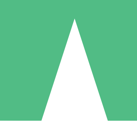
Packs de Crédits Individuels
 à l'utilisation avec des crédits de téléchargement. Sans engagement me
1 Téléchargement
5 Téléchargements
10 Téléchargement
10
15
20
US$
00
US$
00
US$
00