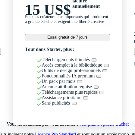
facturé
15 US$
annuellement
Pour les créateurs plus importants qui produisent
à grande échelle et exigent une liberté créative
Essai gratuit de 7 jours
Tout dans Starter, plus :
Téléchargements illimités
Accès complet à la bibliothèque
Outils de design professionnels
Fonctionnalités IA premium
Un pack par mois
Aucune attribution requise
Téléchargements plus rapides
Assistance prioritaire
Sans publicités
Vous ne souhaitez pas vous abonner ?
Voir plus d'options d'achat
aits incluent notre
Licence Pro Standard
et sont pour un accès mono-util