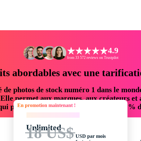
4.9
from 33 572 reviews on Trustpilot
its abordables avec une tarificat
é de photos de stock numéro 1 dans le mond
. Elle permet aux marques, aux créateurs et 
En promotion maintenant !
 qui permettent d'économiser jusqu'à 76 % d
En promotion maintenant !
Unlimited
18 US$
USD par mois