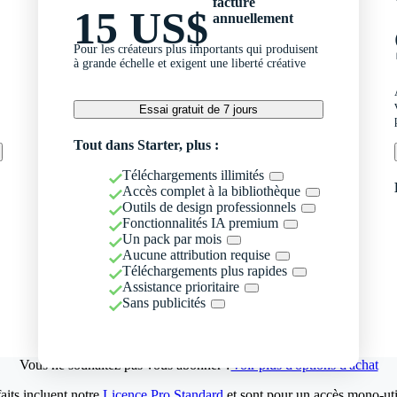
facturé
15 US$
annuellement
Pour les créateurs plus importants qui produisent
à grande échelle et exigent une liberté créative
Essai gratuit de 7 jours
Tout dans Starter, plus :
Téléchargements illimités
Accès complet à la bibliothèque
Outils de design professionnels
Fonctionnalités IA premium
Un pack par mois
Aucune attribution requise
Téléchargements plus rapides
Assistance prioritaire
Sans publicités
Vous ne souhaitez pas vous abonner ?
Voir plus d'options d'achat
aits incluent notre
Licence Pro Standard
et sont pour un accès mono-util