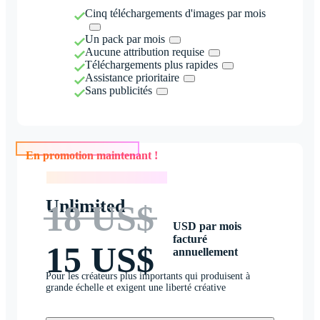
Cinq téléchargements d'images par mois
Un pack par mois
Aucune attribution requise
Téléchargements plus rapides
Assistance prioritaire
Sans publicités
En promotion maintenant !
En promotion maintenant !
Unlimited
18 US$
USD par mois
facturé
15 US$
annuellement
Pour les créateurs plus importants qui produisent à
grande échelle et exigent une liberté créative