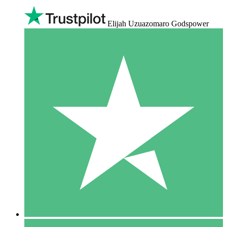
Elijah Uzuazomaro Godspower