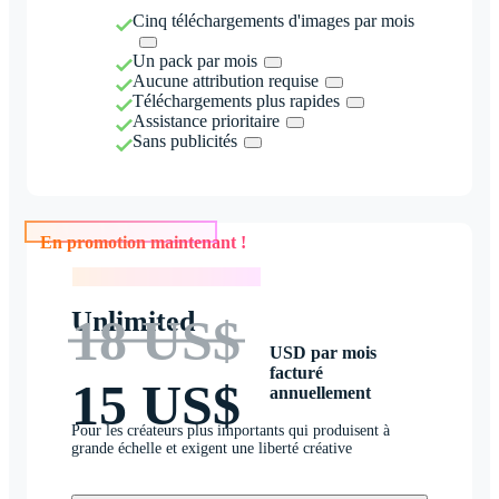
Cinq téléchargements d'images par mois
Un pack par mois
Aucune attribution requise
Téléchargements plus rapides
Assistance prioritaire
Sans publicités
En promotion maintenant !
En promotion maintenant !
Unlimited
18 US$
USD par mois
facturé
15 US$
annuellement
Pour les créateurs plus importants qui produisent à
grande échelle et exigent une liberté créative