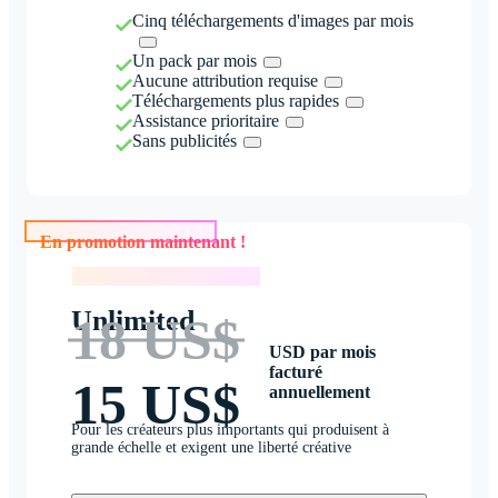
Cinq téléchargements d'images par mois
Un pack par mois
Aucune attribution requise
Téléchargements plus rapides
Assistance prioritaire
Sans publicités
En promotion maintenant !
En promotion maintenant !
Unlimited
18 US$
USD par mois
facturé
15 US$
annuellement
Pour les créateurs plus importants qui produisent à
grande échelle et exigent une liberté créative