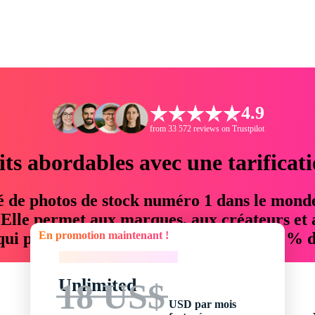
4.9
from 33 572 reviews on Trustpilot
its abordables avec une tarificat
é de photos de stock numéro 1 dans le mond
. Elle permet aux marques, aux créateurs et 
En promotion maintenant !
 qui permettent d'économiser jusqu'à 76 % d
En promotion maintenant !
Unlimited
18 US$
USD par mois