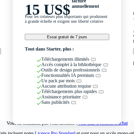
facturé
15 US$
annuellement
Pour les créateurs plus importants qui produisent
à grande échelle et exigent une liberté créative
Essai gratuit de 7 jours
Tout dans Starter, plus :
Téléchargements illimités
Accès complet à la bibliothèque
Outils de design professionnels
Fonctionnalités IA premium
Un pack par mois
Aucune attribution requise
Téléchargements plus rapides
Assistance prioritaire
Sans publicités
Vous ne souhaitez pas vous abonner ?
Voir plus d'options d'achat
aits incluent notre
Licence Pro Standard
et sont pour un accès mono-util