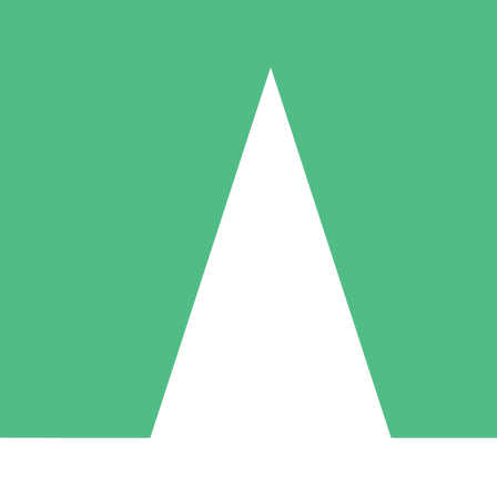
Packs de Crédits Individuels
 à l'utilisation avec des crédits de téléchargement. Sans engagement me
1 Téléchargement
5 Téléchargements
10 Téléchargement
10
15
20
US$
00
US$
00
US$
00