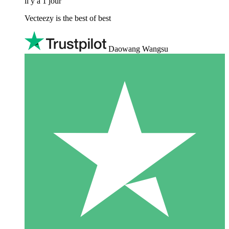
il y a 1 jour
Vecteezy is the best of best
Daowang Wangsu