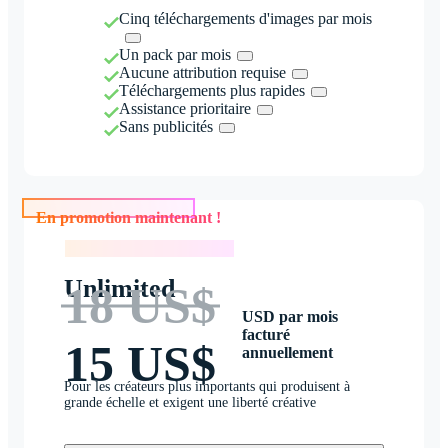
Cinq téléchargements d'images par mois
Un pack par mois
Aucune attribution requise
Téléchargements plus rapides
Assistance prioritaire
Sans publicités
En promotion maintenant !
En promotion maintenant !
Unlimited
18 US$
USD par mois
facturé
15 US$
annuellement
Pour les créateurs plus importants qui produisent à
grande échelle et exigent une liberté créative