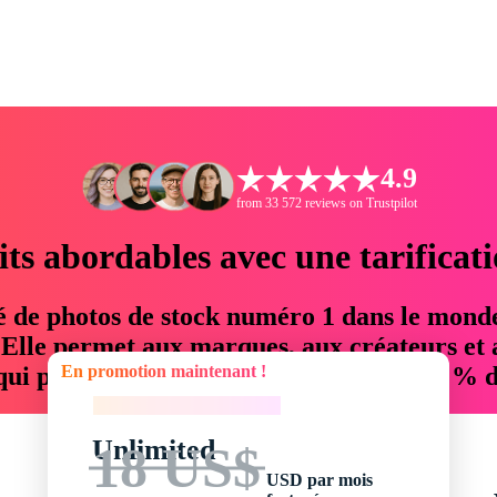
4.9
from 33 572 reviews on Trustpilot
its abordables avec une tarificat
é de photos de stock numéro 1 dans le mond
. Elle permet aux marques, aux créateurs et 
En promotion maintenant !
 qui permettent d'économiser jusqu'à 76 % d
En promotion maintenant !
Unlimited
18 US$
USD par mois