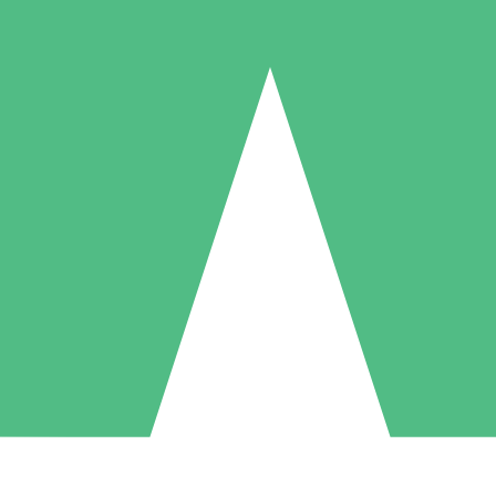
Packs de Crédits Individuels
 à l'utilisation avec des crédits de téléchargement. Sans engagement me
1 Téléchargement
5 Téléchargements
10 Téléchargement
10
15
20
US$
00
US$
00
US$
00