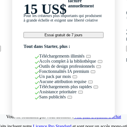
facturé
15 US$
annuellement
Pour les créateurs plus importants qui produisent
à grande échelle et exigent une liberté créative
Essai gratuit de 7 jours
Tout dans Starter, plus :
Téléchargements illimités
Accès complet à la bibliothèque
Outils de design professionnels
Fonctionnalités IA premium
Un pack par mois
Aucune attribution requise
Téléchargements plus rapides
Assistance prioritaire
Sans publicités
Vous ne souhaitez pas vous abonner ?
Voir plus d'options d'achat
aits incluent notre
Licence Pro Standard
et sont pour un accès mono-util